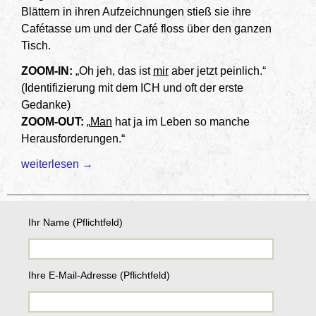
Blättern in ihren Aufzeichnungen stieß sie ihre
Cafétasse um und der Café floss über den ganzen
Tisch.
ZOOM-IN:
„Oh jeh, das ist
mir
aber jetzt peinlich.“
(Identifizierung mit dem ICH und oft der erste
Gedanke)
ZOOM-OUT:
„
Man
hat ja im Leben so manche
Herausforderungen.“
Schwierige Situationen meistern mit ZOOM-OUT-Technike
weiterlesen
→
Ihr Name (Pflichtfeld)
Ihre E-Mail-Adresse (Pflichtfeld)