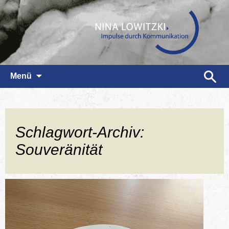
Zum
Suchen
Menü
Inhalt
nach:
springen
Schlagwort-Archiv:
Souveränität