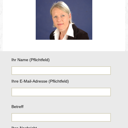
Ihr Name (Pflichtfeld)
Ihre E-Mail-Adresse (Pflichtfeld)
B
Betreff
i
t
t
e