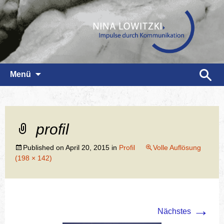
Zum
Suchen
Menü
Inhalt
nach:
springen
profil
Published on
April 20, 2015
in
Profil
Volle Auflösung
(198 × 142)
→
Nächstes