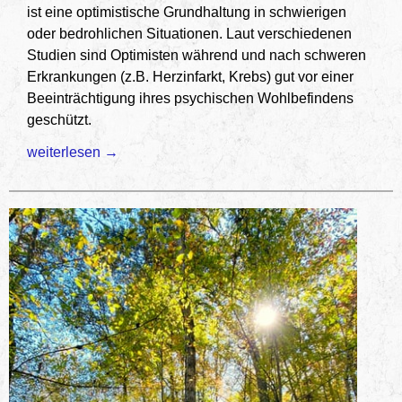
ist eine optimistische Grundhaltung in schwierigen
oder bedrohlichen Situationen. Laut verschiedenen
Studien sind Optimisten während und nach schweren
Erkrankungen (z.B. Herzinfarkt, Krebs) gut vor einer
Beeinträchtigung ihres psychischen Wohlbefindens
geschützt.
Die Covid-19-Herausforderung – Stärken Sie Ihre Resilien
weiterlesen
→