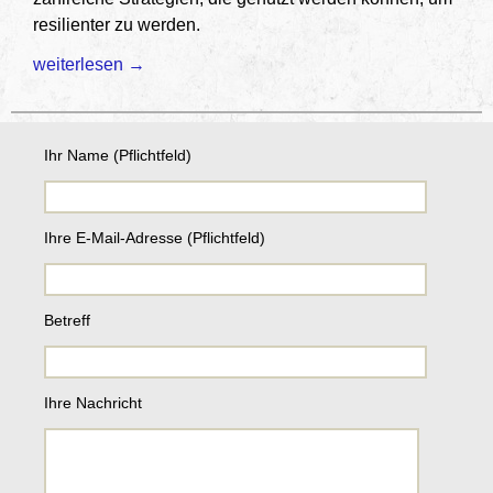
resilienter zu werden.
Persönliche Widerstandskraft verbessern – von den Resilie
weiterlesen
→
Ihr Name (Pflichtfeld)
Ihre E-Mail-Adresse (Pflichtfeld)
Betreff
Bitte lasse dieses Feld leer.
Ihre Nachricht