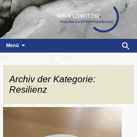
Zum
Suchen
Menü
Inhalt
nach:
springen
Archiv der Kategorie:
Resilienz