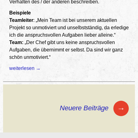
Verhalten des / der anderen beschreiben.
Beispiele
Teamleiter
: „Mein Team ist bei unserem aktuellen
Projekt so unmotiviert und unselbstständig, da erledige
ich die anspruchsvollen Aufgaben lieber alleine.“
Team:
„Der Chef gibt uns keine anspruchsvollen
Aufgaben, die übernimmt er selbst. Da sind wir ganz
schön unmotiviert.“
Kommunikation im Teufelskreis oder „Ich muss weil Du“
weiterlesen
→
Beitragsnavigation
→
Neuere Beiträge