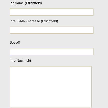
Ihr Name (Pflichtfeld)
Ihre E-Mail-Adresse (Pflichtfeld)
B
Betreff
i
t
t
e
Ihre Nachricht
l
a
s
s
e
d
i
e
s