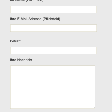
Ihr Name (Pflichtfeld)
Ihre E-Mail-Adresse (Pflichtfeld)
B
Betreff
i
t
t
e
Ihre Nachricht
l
a
s
s
e
d
i
e
s
e